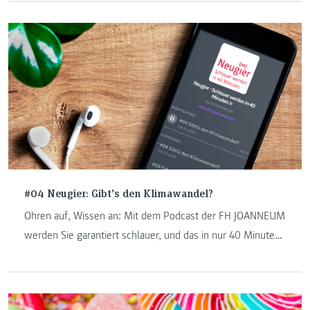
Ernährung geschrieben. Im Interview erklärt sie, mit
welchen Lebensmitteln man den heftigen Kopfschmerzen
vorbeugt.
#04 Neugier: Gibt’s den Klimawandel?
Ohren auf, Wissen an: Mit dem Podcast der FH JOANNEUM
werden Sie garantiert schlauer, und das in nur 40 Minuten.
Wissenschaftlerinnen und Wissenschaftler berichten von
ihren Erkenntnissen aus der Forschung – ganz ohne
Fachchinesisch. Die vierte Folge mit Ulrike Zankel-Pichler