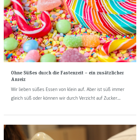
dreht sich um ein viel diskutiertes Thema: den
Klimawandel.
Ohne Süßes durch die Fastenzeit – ein zusätzlicher
Anreiz
Wir lieben süßes Essen von klein auf. Aber ist süß immer
gleich süß oder können wir durch Verzicht auf Zucker
unser Verlangen reduzieren? Damit befasst sich Claudia
Binder, Studierende von „Diätologie“. Wer Süßigkeiten
fastet, tut nicht nur dem eigenen Körper etwas Gutes,
sondern kann auch bei der Studie unterstützen.