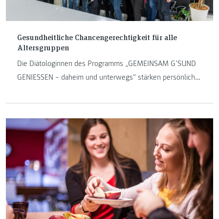
Gesundheitliche Chancengerechtigkeit für alle
Altersgruppen
Die Diätologinnen des Programms „GEMEINSAM G’SUND
GENIESSEN – daheim und unterwegs“ stärken persönlich
und virtuell die Ernährungskompetenz der steirischen
Bevölkerung. Die Herausforderung der Coronakrise wurde
als Chance zur Weiterentwicklung des Programms genutzt.
Besonders Seniorinnen und Senioren sollen zukünftig von
den kostenlosen Ernährungsberatungen profitieren.