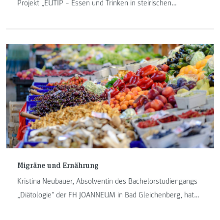
Projekt „EUTIP – Essen und Trinken in steirischen
Pflegeheimen“ des Instituts Diätologie der FH JOANNEUM
mit dem DIAETAWARD 2019 in der Kategorie „Wissenschaft
& Forschung“ aus. Für uns ein Anlass, um mit Bianca
Fuchs-Neuhold und Manuela Hatz vom Projektteam über
die wesentlichen Erkenntnisse zu sprechen.
Migräne und Ernährung
Kristina Neubauer, Absolventin des Bachelorstudiengangs
„Diätologie" der FH JOANNEUM in Bad Gleichenberg, hat
ihre Abschlussarbeit über Migräne und den Einfluss von