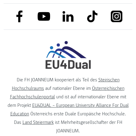
link to facebook
link to tiktok
link to
link to linkedin
link to youtube
Die FH JOANNEUM kooperiert als Teil des
Steirischen
Hochschulraums
auf nationaler Ebene im
Österreichischen
Fachhochschulenportal
und ist auf internationaler Ebene mit
dem Projekt
EU4DUAL – European University Alliance For Dual
Education
Österreichs erste Duale Europäische Hochschule.
Das
Land Steiermark
ist Mehrheitsgesellschafter der FH
JOANNEUM.