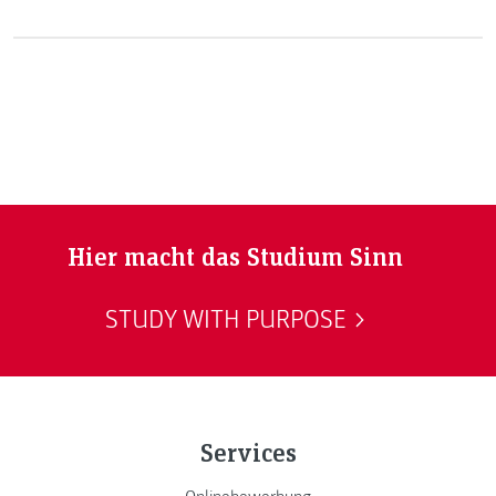
Management at FH JOANNEUM in Graz. In this article they
talk about why they are spending an exchange semester at
our university and why diversity is important to them.
Hier macht das Studium Sinn
STUDY WITH PURPOSE
Services