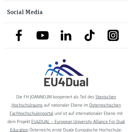
Social Media
link to facebook
link to tiktok
link to
link to linkedin
link to youtube
Die FH JOANNEUM kooperiert als Teil des
Steirischen
Hochschulraums
auf nationaler Ebene im
Österreichischen
Fachhochschulenportal
und ist auf internationaler Ebene mit
dem Projekt
EU4DUAL – European University Alliance For Dual
Education
Österreichs erste Duale Europäische Hochschule.