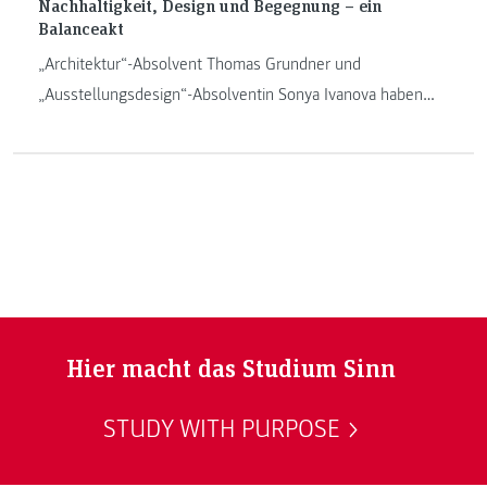
Nachhaltigkeit, Design und Begegnung – ein
Balanceakt
„Architektur“-Absolvent Thomas Grundner und
„Ausstellungsdesign“-Absolventin Sonya Ivanova haben
sich zusammengesetzt, um sich mit einem besonderen
Projekt auseinanderzusetzen: Sie haben einen Pavillon für
die Expo 2020 in Dubai entworfen. Jetzt hoffen die beiden,
dass ihre Idee eines nachhaltigen Ausstellungsbaus
umgesetzt wird.
Hier macht das Studium Sinn
STUDY WITH PURPOSE