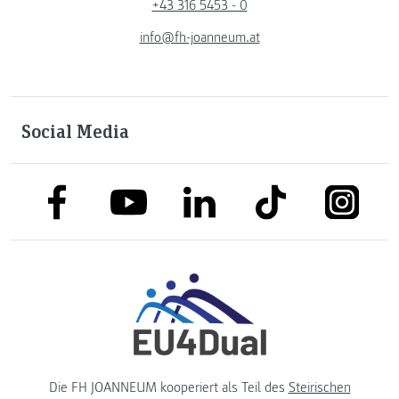
+43 316 5453 - 0
info@fh-joanneum.at
Social Media
link to facebook
link to tiktok
link to
link to linkedin
link to youtube
Die FH JOANNEUM kooperiert als Teil des
Steirischen