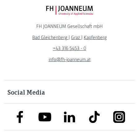
FH JOANNEUM Logo
FH JOANNEUM Gesellschaft mbH
Bad Gleichenberg
|
Graz
|
Kapfenberg
+43 316 5453 - 0
info@fh-joanneum.at
Social Media
link to facebook
link to tiktok
link to
link to linkedin
link to youtube