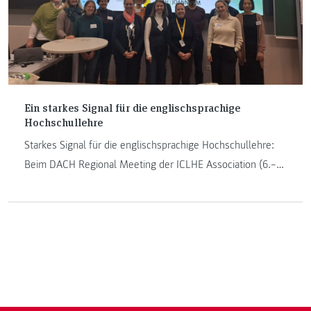
Ein starkes Signal für die englischsprachige
Hochschullehre
Starkes Signal für die englischsprachige Hochschullehre:
Beim DACH Regional Meeting der ICLHE Association (6.–
7.2.2026) hosting FH JOANNEUM und Universität Graz
diskutierten Forschende und Lehrende aus D-A-CH
English-Medium Education. Zentrale Erkenntnis: Sprache ist
Teil der Disziplin. Keynote von Prof. Ute Smit zu
multilingualen Literacies. Content Teachers tauschten
Erfahrungen zu Nutzen, Grenzen und Support aus.
Lightning Talks zeigten ein Kontinuum der EME-Praxis und