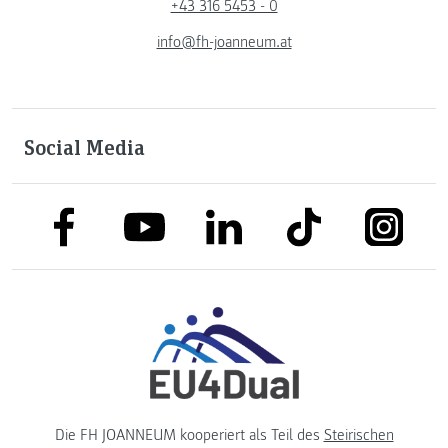
+43 316 5453 - 0
info@fh-joanneum.at
Social Media
link to facebook
link to tiktok
link to
link to linkedin
link to youtube
Die FH JOANNEUM kooperiert als Teil des
Steirischen