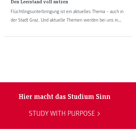
Den Leerstand voll nutzen
Flüchtlingsunterbringung ist ein aktuelles Thema – auch in
der Stadt Graz. Und aktuelle Themen werden bei uns in
Lehre und Forschung aufgenommen. Deshalb und wegen
der Initiative von Master-Studierenden und Lehrenden der
FH JOANNEUM gibt es jetzt eine Ausstellung zum Thema
„Urbane Inklusion“.
Hier macht das Studium Sinn
STUDY WITH PURPOSE