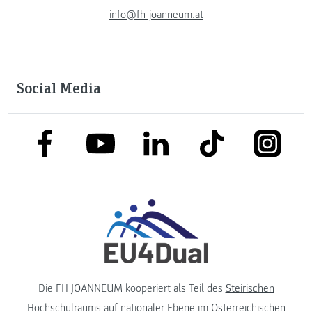
info@fh-joanneum.at
Social Media
link to facebook
link to tiktok
link to
link to linkedin
link to youtube
Die FH JOANNEUM kooperiert als Teil des
Steirischen
Hochschulraums
auf nationaler Ebene im
Österreichischen