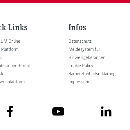
ck Links
Infos
UM Online
Datenschutz
 Plattform
Meldesystem für
l
Hinweisgeber:innen
iter:innen-Portal
Cookie Policy
sk
Barrierefreiheitserklärung
sensplattform
Impressum
link to facebook
link to lin
link to youtube