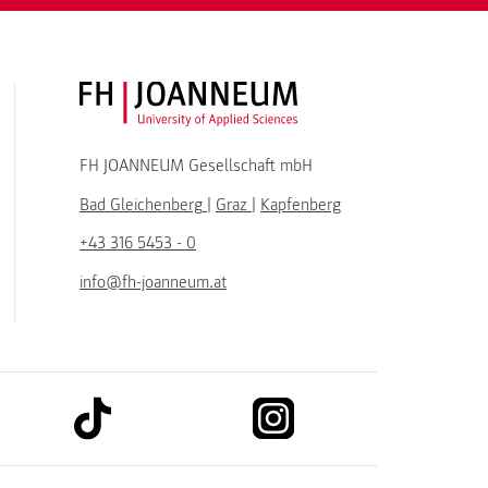
FH JOANNEUM Logo
FH JOANNEUM Gesellschaft mbH
Bad Gleichenberg
|
Graz
|
Kapfenberg
+43 316 5453 - 0
info@fh-joanneum.at
link to tiktok
link to instagram
kedin