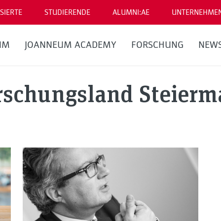
SIERTE
STUDIERENDE
ALUMNI:AE
UNTERNEHME
UM
JOANNEUM ACADEMY
FORSCHUNG
NEW
rschungsland Steierm