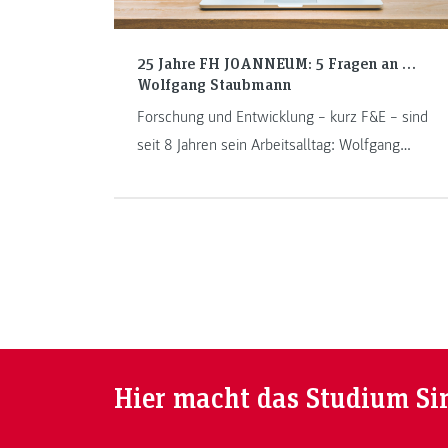
25 Jahre FH JOANNEUM: 5 Fragen an …
Wolfgang Staubmann
Forschung und Entwicklung – kurz F&E – sind
seit 8 Jahren sein Arbeitsalltag: Wolfgang
Staubmann, Dozent (FH), spricht im Interview
über seine persönlichen Meilensteine.
Hier macht das Studium Si