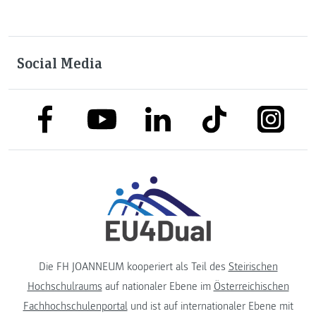
Social Media
link to facebook
link to tiktok
link to
link to linkedin
link to youtube
Die FH JOANNEUM kooperiert als Teil des
Steirischen
Hochschulraums
auf nationaler Ebene im
Österreichischen
Fachhochschulenportal
und ist auf internationaler Ebene mit