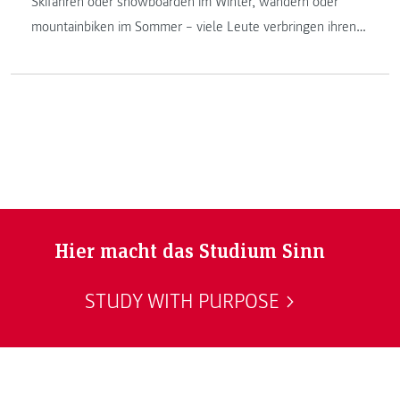
Skifahren oder snowboarden im Winter, wandern oder
mountainbiken im Sommer – viele Leute verbringen ihren
Urlaub in der Region Schladming-Dachstein, Steiermark
(Österreich). Melanie Koch, Absolventin des Instituts
Gesundheits- und Tourismusmanagement, arbeitet daran,
dass das so bleibt.
Hier macht das Studium Sinn
STUDY WITH PURPOSE