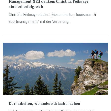
Management NEU denken: Christina Feilmayr
studiert erfolgreich
Christina Feilmayr studiert „Gesundheits-, Tourismus- &
Sportmanagement“ mit der Vertiefung
„Gesundheitstourismus und Freizeitmanagement“ am
Department Management. Sie erzählt von ihrem
Auslandssemester in Finnland und ihrem Berufspraktikum
in Tirol.
Dort arbeiten, wo andere Urlaub machen