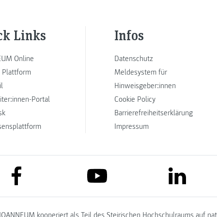
ck Links
Infos
UM Online
Datenschutz
 Plattform
Meldesystem für
l
Hinweisgeber:innen
iter:innen-Portal
Cookie Policy
sk
Barrierefreiheitserklärung
sensplattform
Impressum
link to facebook
link to lin
link to youtube
JOANNEUM kooperiert als Teil des
Steirischen Hochschulraums
auf na