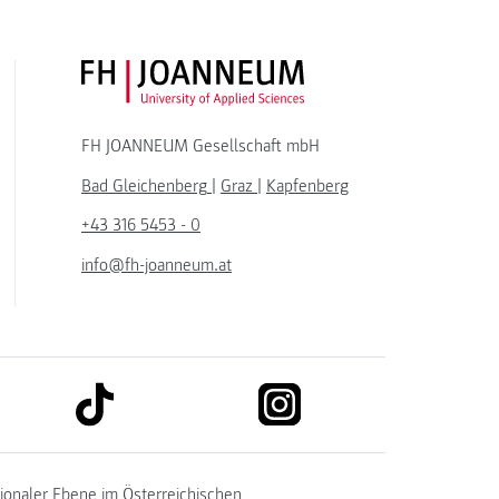
FH JOANNEUM Logo
FH JOANNEUM Gesellschaft mbH
Bad Gleichenberg
|
Graz
|
Kapfenberg
+43 316 5453 - 0
info@fh-joanneum.at
link to tiktok
link to instagram
kedin
tionaler Ebene im
Österreichischen