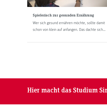
Spielerisch zur gesunden Ernährung
Wer sich gesund ernähren möchte, sollte damit
schon von klein auf anfangen. Das dachte sich
das Team des „Health Perception Lab“ am
Institut Diätologie, als sie – in Zusammenarbeit
mit dem Studiengang
„Informationsmanagement“ – ein Sensorikspiel
für Kinder entwickelten.
Hier macht das Studium Si