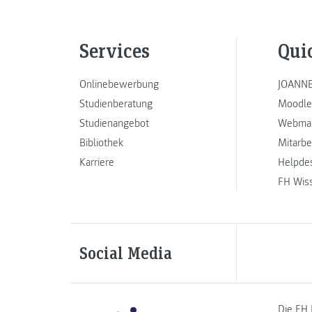
Services
Qui
Onlinebewerbung
JOANNE
Studienberatung
Moodle
Studienangebot
Webmai
Bibliothek
Mitarbe
Karriere
Helpde
FH Wis
Social Media
Die FH 