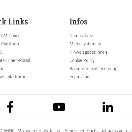
ck Links
Infos
UM Online
Datenschutz
 Plattform
Meldesystem für
l
Hinweisgeber:innen
iter:innen-Portal
Cookie Policy
sk
Barrierefreiheitserklärung
sensplattform
Impressum
link to facebook
link to lin
link to youtube
JOANNEUM kooperiert als Teil des
Steirischen Hochschulraums
auf na