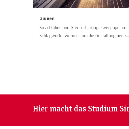
Grüner!
Smart Cities und Green Thinking: zwei populäre
Schlagworte, wenn es um die Gestaltung neuer
Städte und Stadtteile geht. Im Fokus stehen
unter anderem Emissionsreduktionen und
Energieeinsparungen, zwei Themen die aktuell
auch bei der Klimakonferenz in Paris diskutiert
werden und für Kopfzerbrechen sorgen. Am
Institut „Energie-, Verkehrs- und
Umweltmanagement“ forscht man an neuen
Lösungen.
Hier macht das Studium Si