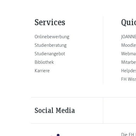
Services
Qui
Onlinebewerbung
JOANNE
Studienberatung
Moodle
Studienangebot
Webmai
Bibliothek
Mitarbe
Karriere
Helpde
FH Wis
Social Media
Die FH 