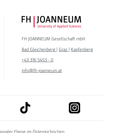
FH JOANNEUM Logo
FH JOANNEUM Gesellschaft mbH
Bad Gleichenberg
|
Graz
|
Kapfenberg
+43 316 5453 - 0
info@fh-joanneum.at
link to tiktok
link to instagram
kedin
tionaler Ebene im
Österreichischen