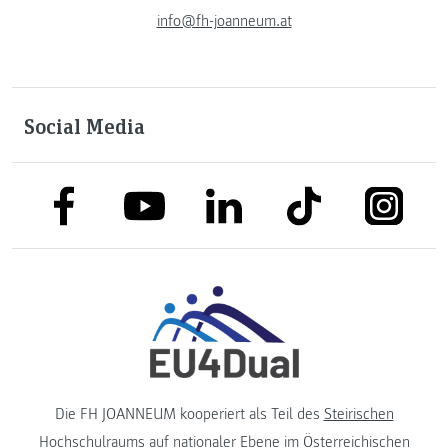
info@fh-joanneum.at
Social Media
link to facebook
link to tiktok
link to
link to linkedin
link to youtube
Die FH JOANNEUM kooperiert als Teil des
Steirischen
Hochschulraums
auf nationaler Ebene im
Österreichischen