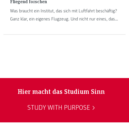
Fliegend forschen
Was braucht ein Institut, das sich mit Luftfahrt beschäftig?
Ganz klar, ein eigenes Flugzeug. Und nicht nur eines, das
im Garten der Fachhochschule steht und für Fotos genutzt
wird. Sondern eines, mit dem man wirklich fliegen kann.
Dank einer Kooperation mit dem oststeirischen
Bedarfsflugunternehmen AviatX hebt das Institut Luftfahrt /
Aviation jetzt ab.
Hier macht das Studium Sinn
STUDY WITH PURPOSE