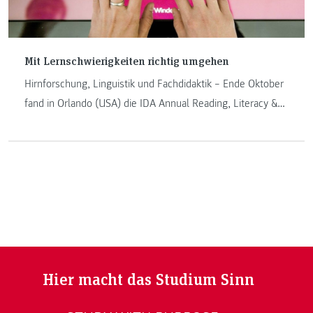
Mit Lernschwierigkeiten richtig umgehen
Hirnforschung, Linguistik und Fachdidaktik – Ende Oktober
fand in Orlando (USA) die IDA Annual Reading, Literacy &
Learning Konferenz zu diesen Themen statt. Die FH
JOANNEUM war mit Petra Kletzenbauer, einer Lehrenden
am Institut Internet-Technologien & -Anwendungen
vertreten. Ein Nachbericht.
Hier macht das Studium Sinn