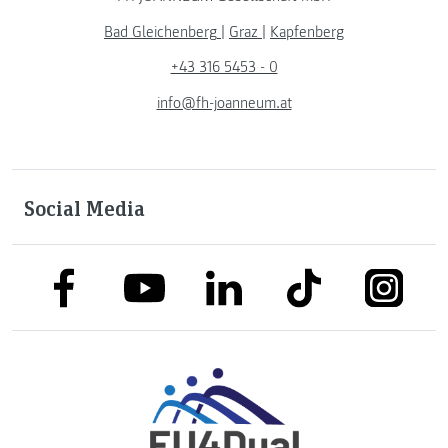
Bad Gleichenberg
|
Graz
|
Kapfenberg
+43 316 5453 - 0
info@fh-joanneum.at
Social Media
link to facebook
link to tiktok
link to
link to linkedin
link to youtube