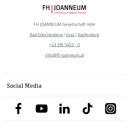
FH JOANNEUM Logo
FH JOANNEUM Gesellschaft mbH
Bad Gleichenberg
|
Graz
|
Kapfenberg
+43 316 5453 - 0
info@fh-joanneum.at
Social Media
link to facebook
link to tiktok
link to
link to linkedin
link to youtube