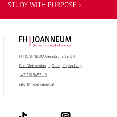
STUDY WITH PURPOSE
FH JOANNEUM Logo
FH JOANNEUM Gesellschaft mbH
Bad Gleichenberg
|
Graz
|
Kapfenberg
+43 316 5453 - 0
info@fh-joanneum.at
link to tiktok
link to instagram
kedin