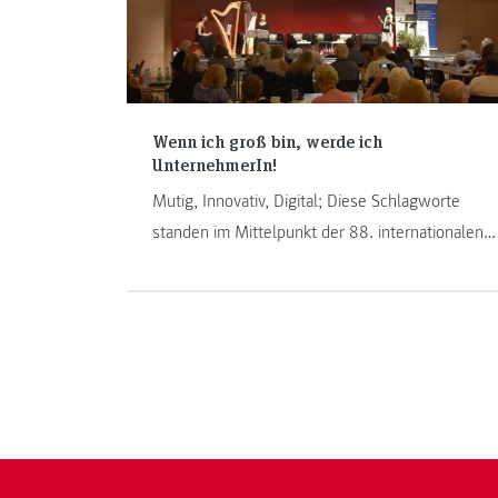
Wenn ich groß bin, werde ich
UnternehmerIn!
Mutig, Innovativ, Digital; Diese Schlagworte
standen im Mittelpunkt der 88. internationalen
Konferenz der International Society for Business
Education (SIEC-ISBE), die von 31. Juli bis 5.
August 2016 an der FH JOANNEUM in Graz
stattfand.