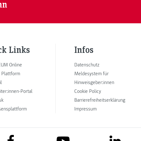
nn
ck Links
Infos
UM Online
Datenschutz
 Plattform
Meldesystem für
l
Hinweisgeber:innen
iter:innen-Portal
Cookie Policy
sk
Barrierefreiheitserklärung
sensplattform
Impressum
link to facebook
link to lin
link to youtube