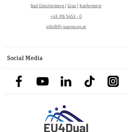
Bad Gleichenberg
|
Graz
|
Kapfenberg
+43 316 5453 - 0
info@fh-joanneum.at
Social Media
link to facebook
link to tiktok
link to
link to linkedin
link to youtube