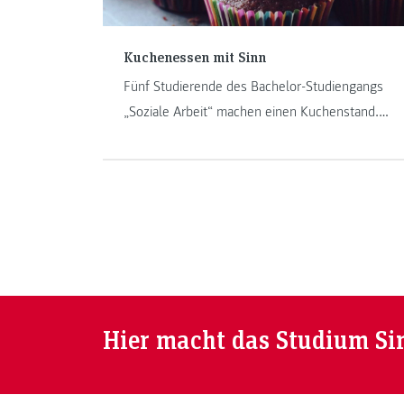
Kuchenessen mit Sinn
Fünf Studierende des Bachelor-Studiengangs
„Soziale Arbeit“ machen einen Kuchenstand.
Nichts Besonderes, oder? Doch: Die Pop-up-
Bakery hilft Grenzen zu überwinden.
Hier macht das Studium Si