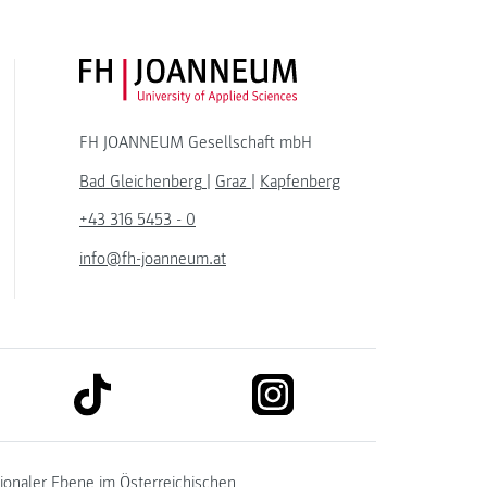
FH JOANNEUM Logo
FH JOANNEUM Gesellschaft mbH
Bad Gleichenberg
|
Graz
|
Kapfenberg
+43 316 5453 - 0
info@fh-joanneum.at
link to tiktok
link to instagram
kedin
tionaler Ebene im
Österreichischen