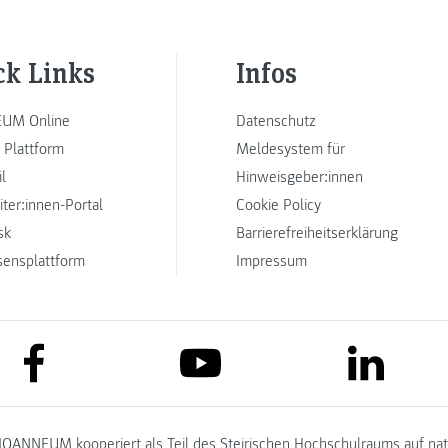
ck Links
Infos
UM Online
Datenschutz
 Plattform
Meldesystem für
l
Hinweisgeber:innen
iter:innen-Portal
Cookie Policy
sk
Barrierefreiheitserklärung
sensplattform
Impressum
link to facebook
link to lin
link to youtube
JOANNEUM kooperiert als Teil des
Steirischen Hochschulraums
auf na