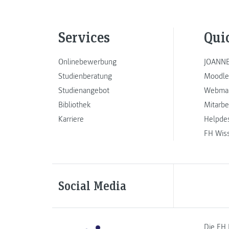
Services
Qui
Onlinebewerbung
JOANNE
Studienberatung
Moodle
Studienangebot
Webmai
Bibliothek
Mitarbe
Karriere
Helpde
FH Wis
Social Media
Die FH 