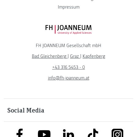
Impressum
FH JOANNEUM Logo
FH JOANNEUM Gesellschaft mbH
Bad Gleichenberg
|
Graz
|
Kapfenberg
+43 316 5453 - 0
info@fh-joanneum.at
Social Media
link to facebook
link to tiktok
link to
link to linkedin
link to youtube