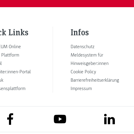
ck Links
Infos
UM Online
Datenschutz
 Plattform
Meldesystem für
l
Hinweisgeber:innen
iter:innen-Portal
Cookie Policy
sk
Barrierefreiheitserklärung
sensplattform
Impressum
link to facebook
link to lin
link to youtube