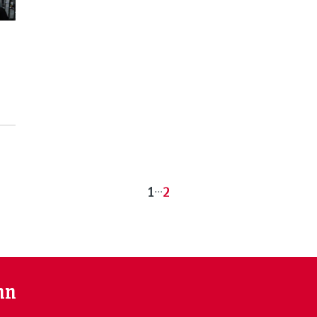
1
...
2
nn