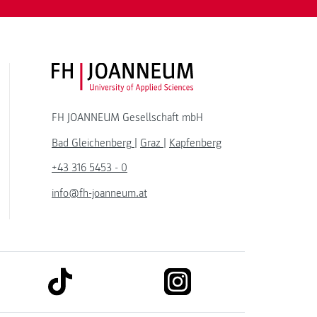
FH JOANNEUM Logo
FH JOANNEUM Gesellschaft mbH
Bad Gleichenberg
|
Graz
|
Kapfenberg
+43 316 5453 - 0
info@fh-joanneum.at
link to tiktok
link to instagram
kedin