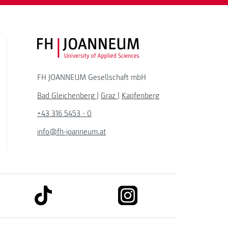
FH JOANNEUM Logo
FH JOANNEUM Gesellschaft mbH
Bad Gleichenberg
|
Graz
|
Kapfenberg
+43 316 5453 - 0
info@fh-joanneum.at
link to tiktok
link to instagram
kedin