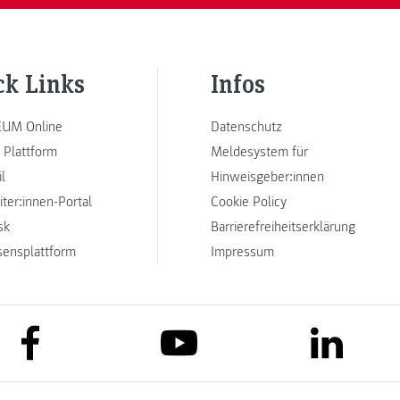
ck Links
Infos
UM Online
Datenschutz
 Plattform
Meldesystem für
l
Hinweisgeber:innen
iter:innen-Portal
Cookie Policy
sk
Barrierefreiheitserklärung
sensplattform
Impressum
link to facebook
link to lin
link to youtube