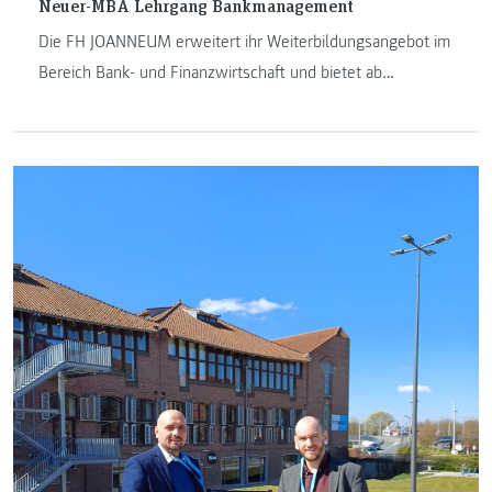
Neuer-MBA Lehrgang Bankmanagement
Die FH JOANNEUM erweitert ihr Weiterbildungsangebot im
Bereich Bank- und Finanzwirtschaft und bietet ab
Wintersemester 2025 erstmals den MBA-Lehrgang
Bankmanagement an. Der viersemestrige Lehrgang richtet
sich an erfahrene Fach- und Führungskräfte der
Bankenbranche und vermittelt praxisnahes Management-
Know-how mit starkem Bezug zur Bankpraxis.