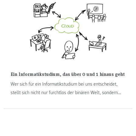
Netzwerk jedes Jahr weiter. Die FH-JOANNEUM blickt auf
eine langjährige Kooperation mit aktiven Beiträgen zurück.
In der fünfzehnten Ausgabe, vom 01.04-04.4.25 durften
die Lehrenden Thomas Findling und Markus Lang mit
folgenden Beiträgen das Programm mitgestalten.
Ein Informatikstudium, das über 0 und 1 hinaus geht
Wer sich für ein Informatikstudium bei uns entscheidet,
stellt sich nicht nur furchtlos der binären Welt, sondern
auch der Welt außerhalb von 0 und 1. Hier sind fünf
Entscheidungshilfen.