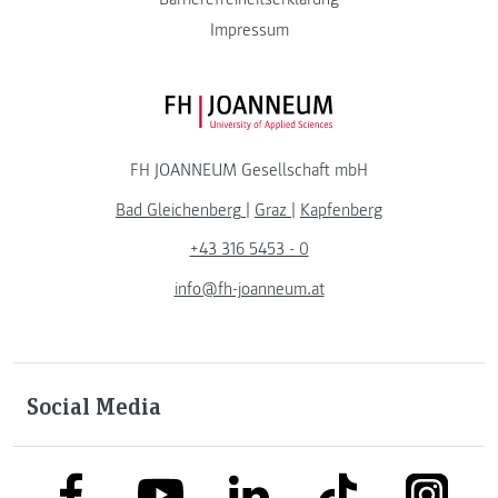
Impressum
FH JOANNEUM Logo
FH JOANNEUM Gesellschaft mbH
Bad Gleichenberg
|
Graz
|
Kapfenberg
+43 316 5453 - 0
info@fh-joanneum.at
Social Media
link to facebook
link to tiktok
link to
link to linkedin
link to youtube