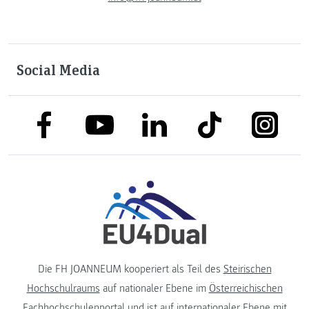
Social Media
link to facebook
link to tiktok
link to
link to linkedin
link to youtube
Die FH JOANNEUM kooperiert als Teil des
Steirischen
Hochschulraums
auf nationaler Ebene im
Österreichischen
Fachhochschulenportal
und ist auf internationaler Ebene mit