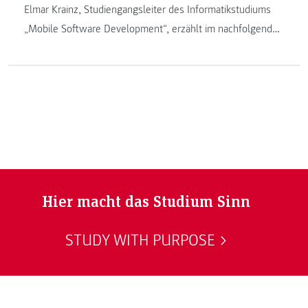
Elmar Krainz, Studiengangsleiter des Informatikstudiums
„Mobile Software Development“, erzählt im nachfolgenden
Beitrag über das neue Coding Lab (CoLa) an der FH
JOANNEUM. Im neuen Coding Labor bekommen
Schülerinnen und Schüler anhand von Workshops einen
Einblick in die Welt der Softwareentwicklung.
Hier macht das Studium Sinn
STUDY WITH PURPOSE