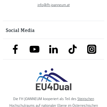
info@fh-joanneum.at
Social Media
link to facebook
link to tiktok
link to
link to linkedin
link to youtube
Die FH JOANNEUM kooperiert als Teil des
Steirischen
Hochschulraums
auf nationaler Ebene im
Österreichischen