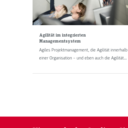
Agilität im integrierten
Managementsystem
Agiles Projektmanagement, die Agilität innerhalb
einer Organisation – und eben auch die Agilität
im Management: Viele Unternehmen
avancierten in den letzten Jahrzehnten immer
mehr zu den großen Innovationstreibern. Nicht
nur im Bereich der Technologie, sondern auch in
puncto Projektmanagement und der Abwicklung
interner Prozesse entstanden insbesondere
innerhalb der IT-Branche einige Systematiken,
die heute bis weit über den Sektor hinaus