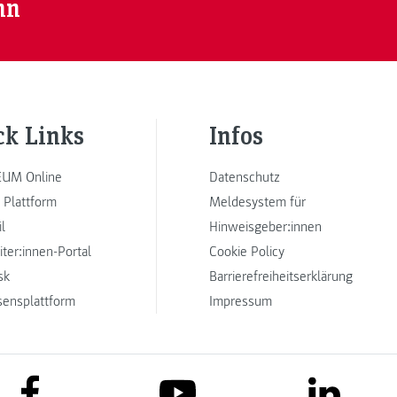
nn
ck Links
Infos
UM Online
Datenschutz
 Plattform
Meldesystem für
l
Hinweisgeber:innen
iter:innen-Portal
Cookie Policy
sk
Barrierefreiheitserklärung
sensplattform
Impressum
link to facebook
link to lin
link to youtube