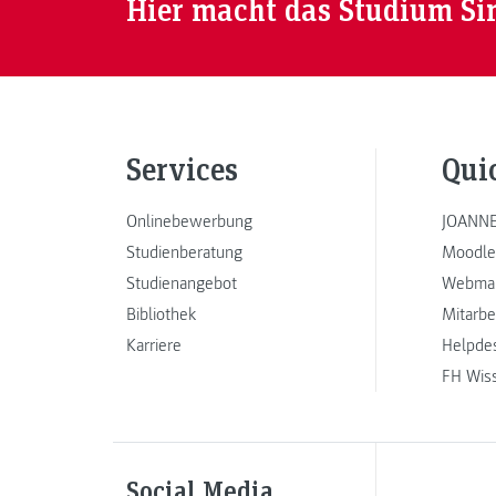
Hier macht das Studium Si
Anklang finden.
Services
Qui
Onlinebewerbung
JOANNE
Studienberatung
Moodle
Studienangebot
Webmai
Bibliothek
Mitarbe
Karriere
Helpde
FH Wis
Social Media