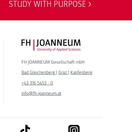
STUDY WITH PURPOSE
FH JOANNEUM Logo
FH JOANNEUM Gesellschaft mbH
Bad Gleichenberg
|
Graz
|
Kapfenberg
+43 316 5453 - 0
info@fh-joanneum.at
link to tiktok
link to instagram
kedin