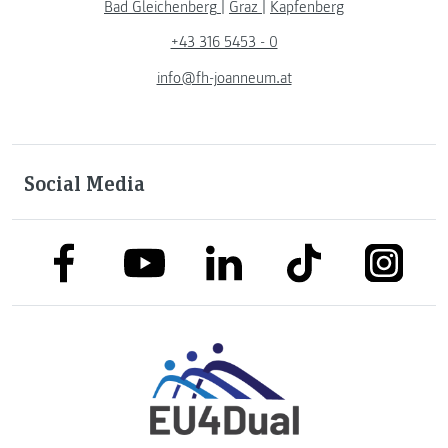
Bad Gleichenberg
|
Graz
|
Kapfenberg
+43 316 5453 - 0
info@fh-joanneum.at
Social Media
link to facebook
link to tiktok
link to
link to linkedin
link to youtube