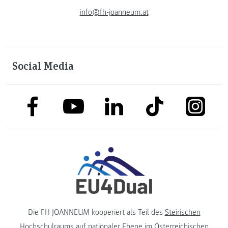
info@fh-joanneum.at
Social Media
link to facebook
link to tiktok
link to
link to linkedin
link to youtube
Die FH JOANNEUM kooperiert als Teil des
Steirischen
Hochschulraums
auf nationaler Ebene im
Österreichischen