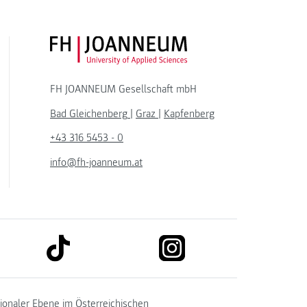
FH JOANNEUM Logo
FH JOANNEUM Gesellschaft mbH
Bad Gleichenberg
|
Graz
|
Kapfenberg
+43 316 5453 - 0
info@fh-joanneum.at
link to tiktok
link to instagram
kedin
tionaler Ebene im
Österreichischen