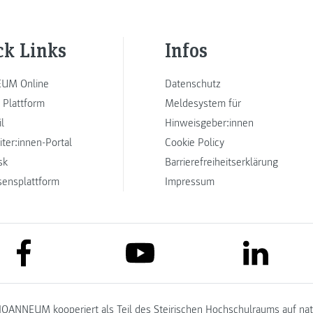
ck Links
Infos
UM Online
Datenschutz
 Plattform
Meldesystem für
l
Hinweisgeber:innen
iter:innen-Portal
Cookie Policy
sk
Barrierefreiheitserklärung
sensplattform
Impressum
link to facebook
link to lin
link to youtube
JOANNEUM kooperiert als Teil des
Steirischen Hochschulraums
auf na