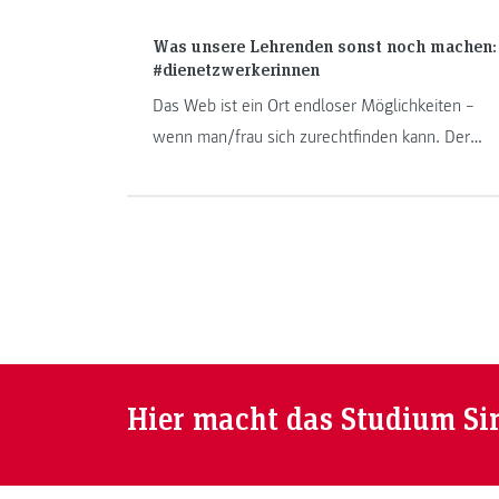
Was unsere Lehrenden sonst noch machen:
#dienetzwerkerinnen
Das Web ist ein Ort endloser Möglichkeiten –
wenn man/frau sich zurechtfinden kann. Der
Austausch mit Menschen in unterschiedlichen
Situationen hilft bei der Navigation durch die
Untiefen des Internets. Jutta Pauschenwein
leitet die Plattform #dienetzwerkerinnen,
welche genau diesen Austausch fördert.
Hier macht das Studium Si