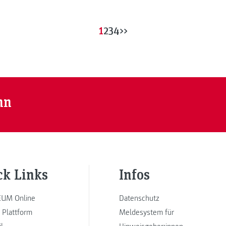
1
2
3
4
>>
nn
ck Links
Infos
UM Online
Datenschutz
 Plattform
Meldesystem für