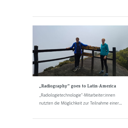
Chance" stieß Anfang November auf äußerst
positive Resonanz bei vollem Audimax.
„Radiography” goes to Latin-America
„Radiologietechnologie"-Mitarbeiter:innen
nutzten die Möglichkeit zur Teilnahme einer
ERASMUS+ Staff-Week.