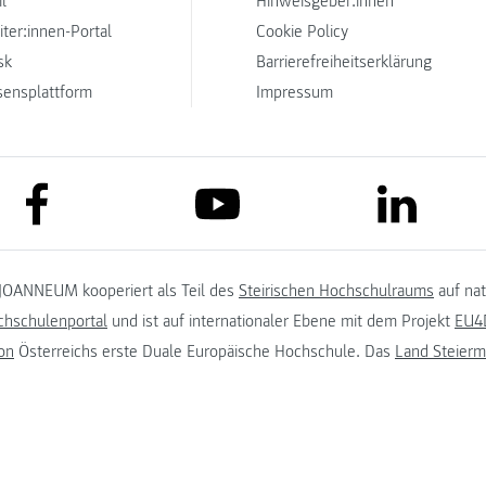
l
Hinweisgeber:innen
iter:innen-Portal
Cookie Policy
sk
Barrierefreiheitserklärung
sensplattform
Impressum
link to facebook
link to lin
link to youtube
JOANNEUM kooperiert als Teil des
Steirischen Hochschulraums
auf na
chschulenportal
und ist auf internationaler Ebene mit dem Projekt
EU4D
on
Österreichs erste Duale Europäische Hochschule. Das
Land Steierm