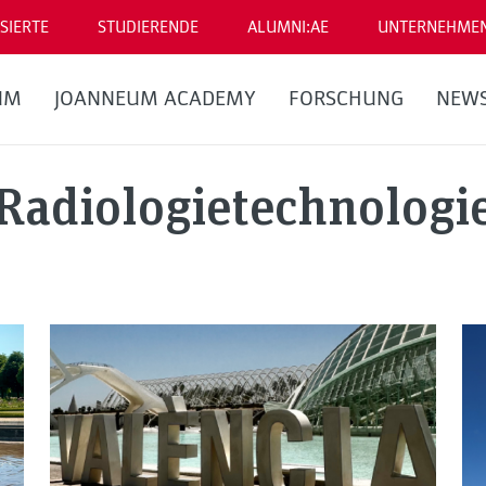
SIERTE
STUDIERENDE
ALUMNI:AE
UNTERNEHME
UM
JOANNEUM ACADEMY
FORSCHUNG
NEW
Radiologietechnologi