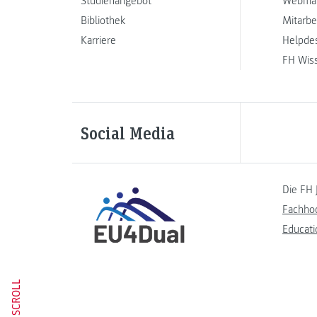
Studienangebot
Webmai
Bibliothek
Mitarbe
Karriere
Helpde
FH Wis
Social Media
Die FH 
Fachho
Educati
SCROLL