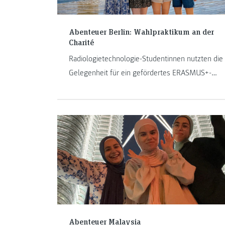
Abenteuer Berlin: Wahlpraktikum an der
Charité
Radiologietechnologie-Studentinnen nutzten die
Gelegenheit für ein gefördertes ERASMUS+-
Praktikum und sammelten Berufserfahrung in
der Computertomographie sowie
Magnetresonanztomographie.
Abenteuer Malaysia