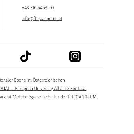
+43 316 5453 - 0
info@fh-joanneum.at
link to tiktok
link to instagram
kedin
tionaler Ebene im
Österreichischen
UAL – European University Alliance For Dual
ark
ist Mehrheitsgesellschafter der FH JOANNEUM.