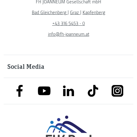
FH JOANNEUM Gesellschaft mbH
Bad Gleichenberg
|
Graz
|
Kapfenberg
+43 316 5453 - 0
info@fh-joanneum.at
Social Media
link to facebook
link to tiktok
link to
link to linkedin
link to youtube