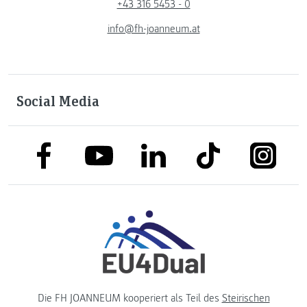
+43 316 5453 - 0
info@fh-joanneum.at
Social Media
link to facebook
link to tiktok
link to
link to linkedin
link to youtube
Die FH JOANNEUM kooperiert als Teil des
Steirischen