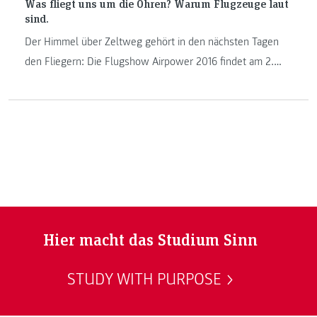
Was fliegt uns um die Ohren? Warum Flugzeuge laut
sind.
Der Himmel über Zeltweg gehört in den nächsten Tagen
den Fliegern: Die Flugshow Airpower 2016 findet am 2.
und 3. September statt. 300.000 ZuseherInnen werden
erwartet, noch viel mehr Menschen werden die Flugzeuge
vor allem auch hören. Welche technische Erklärung steckt
hinter dem Geräusch?
Hier macht das Studium Sinn
STUDY WITH PURPOSE