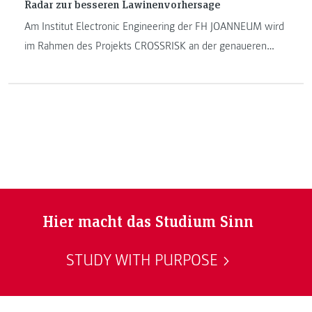
Radar zur besseren Lawinenvorhersage
Am Institut Electronic Engineering der FH JOANNEUM wird
im Rahmen des Projekts CROSSRISK an der genaueren
Erfassung von Schneehöhen in exponierten Lagen
geforscht. Die erhobenen Daten ermöglichen den
Wetterdiensten eine optimierte Lawinenvorhersage.
Hier macht das Studium Sinn
STUDY WITH PURPOSE