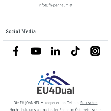
info@fh-joanneum.at
Social Media
link to facebook
link to tiktok
link to
link to linkedin
link to youtube
Die FH JOANNEUM kooperiert als Teil des
Steirischen
Hochschulraums
auf nationaler Ebene im
Österreichischen