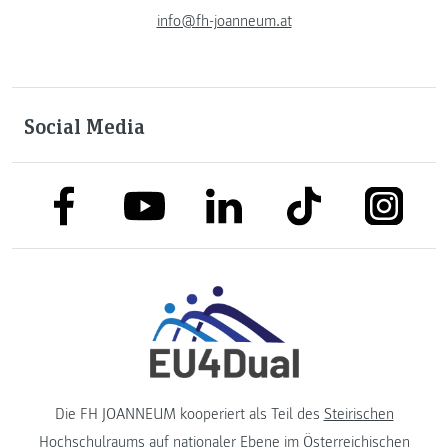
info@fh-joanneum.at
Social Media
link to facebook
link to tiktok
link to
link to linkedin
link to youtube
Die FH JOANNEUM kooperiert als Teil des
Steirischen
Hochschulraums
auf nationaler Ebene im
Österreichischen