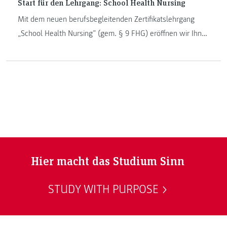
Start für den Lehrgang: School Health Nursing
Mit dem neuen berufsbegleitenden Zertifikatslehrgang
„School Health Nursing” (gem. § 9 FHG) eröffnen wir Ihnen
eine exklusive Möglichkeit, sich auf den Bereich der
schulischen und kindergartenspezifischen
Gesundheitsförderung zu spezialisieren.
Hier macht das Studium Sinn
STUDY WITH PURPOSE