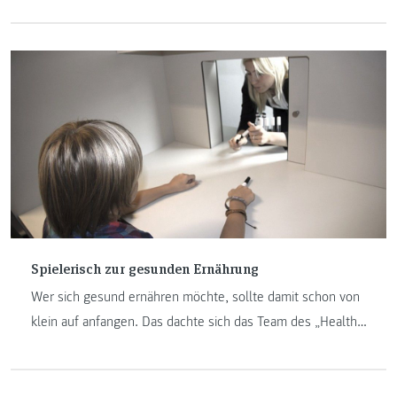
kurz: HPL – der FH JOANNEUM all ihre Sinne brauchen,
denn nur so können knifflige Rätsel gelöst und ein
Entführungsfall aufgeklärt werden.
Spielerisch zur gesunden Ernährung
Wer sich gesund ernähren möchte, sollte damit schon von
klein auf anfangen. Das dachte sich das Team des „Health
Perception Lab“ am Institut Diätologie, als sie – in
Zusammenarbeit mit dem Studiengang
„Informationsmanagement“ – ein Sensorikspiel für Kinder