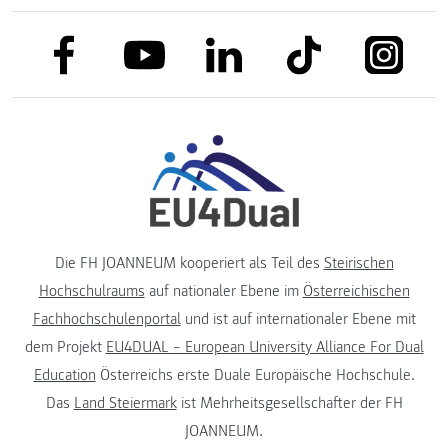
link to facebook
link to tiktok
link to
link to linkedin
link to youtube
Die FH JOANNEUM kooperiert als Teil des
Steirischen
Hochschulraums
auf nationaler Ebene im
Österreichischen
Fachhochschulenportal
und ist auf internationaler Ebene mit
dem Projekt
EU4DUAL – European University Alliance For Dual
Education
Österreichs erste Duale Europäische Hochschule.
Das
Land Steiermark
ist Mehrheitsgesellschafter der FH
JOANNEUM.