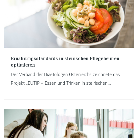
Ernährungsstandards in steirischen Pflegeheimen
optimieren
Der Verband der Diaetologen Österreichs zeichnete das
Projekt „EUTIP – Essen und Trinken in steirischen
Pflegeheimen“ des Instituts Diätologie der FH JOANNEUM
mit dem DIAETAWARD 2019 in der Kategorie „Wissenschaft
& Forschung“ aus. Für uns ein Anlass, um mit Bianca
Fuchs-Neuhold und Manuela Hatz vom Projektteam über
die wesentlichen Erkenntnisse zu sprechen.