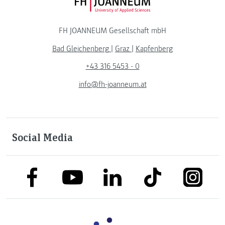
FH JOANNEUM Logo
FH JOANNEUM Gesellschaft mbH
Bad Gleichenberg
|
Graz
|
Kapfenberg
+43 316 5453 - 0
info@fh-joanneum.at
Social Media
link to facebook
link to tiktok
link to
link to linkedin
link to youtube