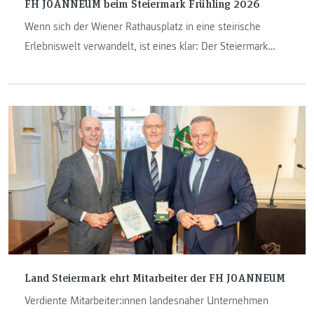
FH JOANNEUM beim Steiermark Frühling 2026
Wenn sich der Wiener Rathausplatz in eine steirische
Erlebniswelt verwandelt, ist eines klar: Der Steiermark
Frühling bringt Innovation, Genuss und Lebensfreude in die
Hauptstadt. Die FH JOANNEUM war mit ihrem Pop-up-
Store dabei - als interaktives Highlight, das Wissenschaft
nicht nur erklärt, sondern erlebbar macht.
Land Steiermark ehrt Mitarbeiter der FH JOANNEUM
Verdiente Mitarbeiter:innen landesnaher Unternehmen