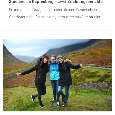
Studieren in Kapfenberg – zwei Erfahrungsberichte
Er kommt aus Graz, sie aus einer kleinen Gemeinde in
Oberösterreich. Sie studiert „Internettechnik“, er studiert
„Energie-, Mobilitäts- und Umweltmanagement“. Julia Putz
und Alexander Winkler sind im ersten Semester und
verbringen in den kommenden drei Jahren viel Zeit in
Kapfenberg – nämlich an der FH JOANNEUM, an der sie ihr
Studium absolvieren.