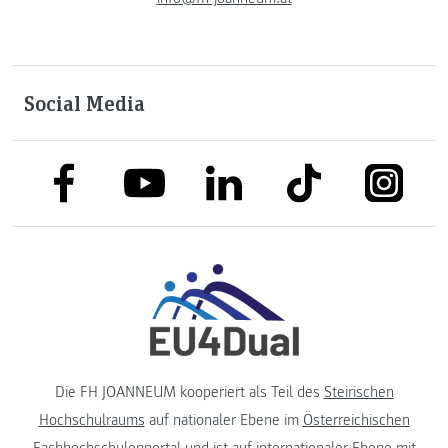
Social Media
link to facebook
link to tiktok
link to
link to linkedin
link to youtube
Die FH JOANNEUM kooperiert als Teil des
Steirischen
Hochschulraums
auf nationaler Ebene im
Österreichischen
Fachhochschulenportal
und ist auf internationaler Ebene mit