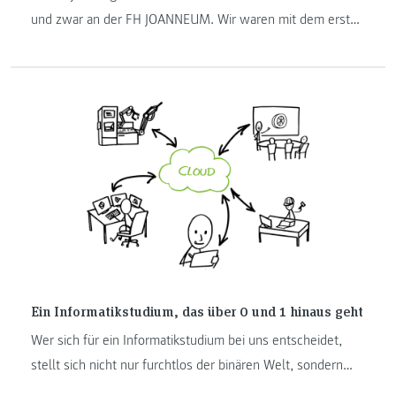
und zwar an der FH JOANNEUM. Wir waren mit dem ersten
Studienangebot Vorreiter und haben das Jubiläum am 8.
Februar 2018 gemeinsam mit anderen Hochschulen,
Vertreterinnen und Vertretern der Politik und Wirtschaft
sowie Studierenden gefeiert. Und wir haben allen die
Frage gestellt, was duales Studieren für sie bedeutet.
Ein Informatikstudium, das über 0 und 1 hinaus geht
Wer sich für ein Informatikstudium bei uns entscheidet,
stellt sich nicht nur furchtlos der binären Welt, sondern
auch der Welt außerhalb von 0 und 1. Hier sind fünf