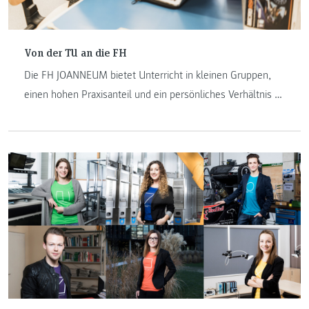
Von der TU an die FH
Die FH JOANNEUM bietet Unterricht in kleinen Gruppen,
einen hohen Praxisanteil und ein persönliches Verhältnis zu
den Lehrenden – das bestätigen Lucas Mandl (24),
Matthias Reibenschuh (21) und Philipp Rossak (26). Sie
wechselten von der TU an die FH JOANNEUM und
studieren seit dem Wintersemester 2017 „Elektronik und
Computer Engineering“. Hier erzählen sie über ihre
Erfahrungen und warum sich das ECE-Studium lohnt.