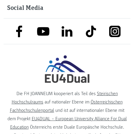
Social Media
link to facebook
link to tiktok
link to
link to linkedin
link to youtube
Die FH JOANNEUM kooperiert als Teil des
Steirischen
Hochschulraums
auf nationaler Ebene im
Österreichischen
Fachhochschulenportal
und ist auf internationaler Ebene mit
dem Projekt
EU4DUAL – European University Alliance For Dual
Education
Österreichs erste Duale Europäische Hochschule.