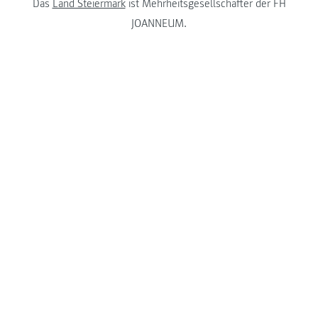
Das
Land Steiermark
ist Mehrheitsgesellschafter der FH
JOANNEUM.