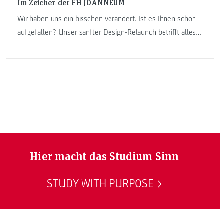
Im Zeichen der FH JOANNEUM
Wir haben uns ein bisschen verändert. Ist es Ihnen schon
aufgefallen? Unser sanfter Design-Relaunch betrifft alles
von unseren Drucksorten bis hin zu unserem Merchandise.
Und überall tauchen sie auf: die neuen Zeichen der
Departments. Das steckt dahinter.
Hier macht das Studium Sinn
STUDY WITH PURPOSE