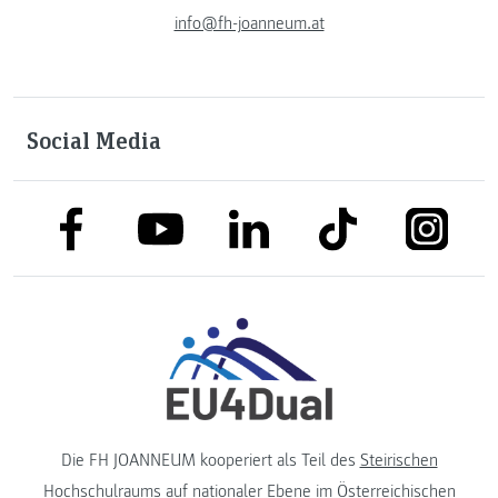
info@fh-joanneum.at
Social Media
link to facebook
link to tiktok
link to
link to linkedin
link to youtube
Die FH JOANNEUM kooperiert als Teil des
Steirischen
Hochschulraums
auf nationaler Ebene im
Österreichischen