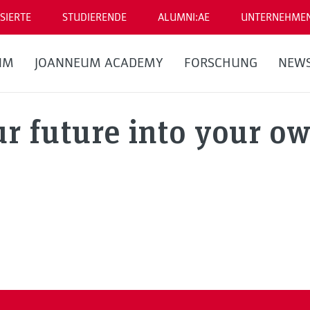
SIERTE
STUDIERENDE
ALUMNI:AE
UNTERNEHME
UM
JOANNEUM ACADEMY
FORSCHUNG
NEW
ur future into your o