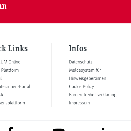
nn
ck Links
Infos
UM Online
Datenschutz
 Plattform
Meldesystem für
l
Hinweisgeber:innen
iter:innen-Portal
Cookie Policy
sk
Barrierefreiheitserklärung
sensplattform
Impressum
link to facebook