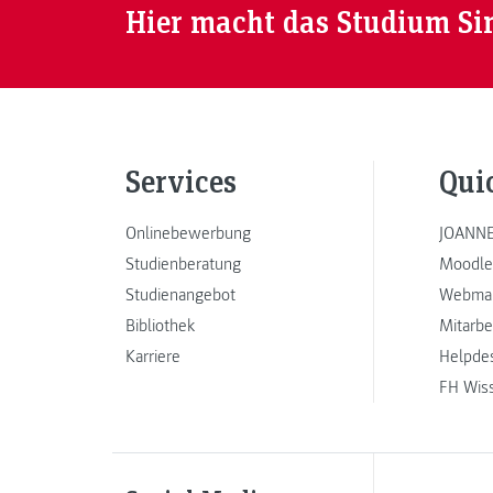
Hier macht das Studium Si
Services
Qui
Onlinebewerbung
JOANNE
Studienberatung
Moodle
Studienangebot
Webmai
Bibliothek
Mitarbe
Karriere
Helpde
FH Wis