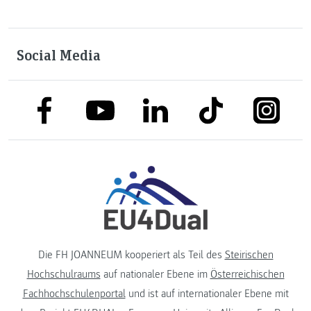
Social Media
link to facebook
link to tiktok
link to
link to linkedin
link to youtube
Die FH JOANNEUM kooperiert als Teil des
Steirischen
Hochschulraums
auf nationaler Ebene im
Österreichischen
Fachhochschulenportal
und ist auf internationaler Ebene mit