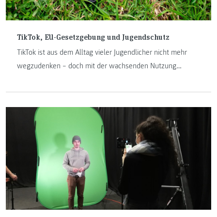
TikTok, EU-Gesetzgebung und Jugendschutz
TikTok ist aus dem Alltag vieler Jugendlicher nicht mehr
wegzudenken – doch mit der wachsenden Nutzung
steigen auch die Risiken. Die EU versucht mit Gesetzen wie
dem Digital Services Act und der AVMD-Richtlinie, Kinder
und Jugendliche besser zu schützen. Christina Danner,
IRM-Studierende an der FH JOANNEUM, analysiert, wie
wirksam diese Regelungen sind – und wo TikTok in der
Praxis deutliche Schwächen zeigt.