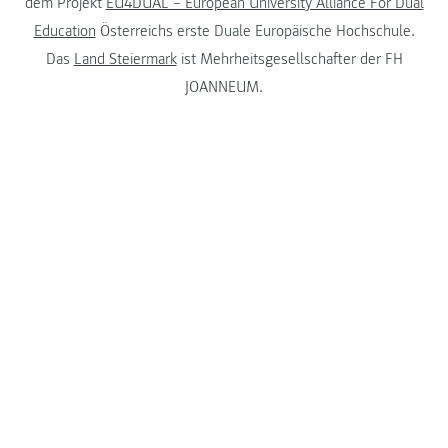
dem Projekt
EU4DUAL – European University Alliance For Dual
Education
Österreichs erste Duale Europäische Hochschule.
Das
Land Steiermark
ist Mehrheitsgesellschafter der FH
JOANNEUM.