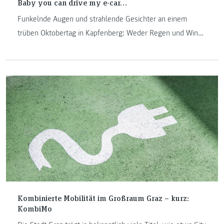
Baby you can drive my e-car…
Funkelnde Augen und strahlende Gesichter an einem
trüben Oktobertag in Kapfenberg: Weder Regen und Wind,
noch Nebel konnten die Laune der TeilnehmerInnen des
ersten Tages der E-Mobilität am 20. Oktober 2016 am
Campus in Kapfenberg trüben. Neben E-Mountain Bikes
und E-Autos der Marken Nissan, VW und BMW standen an
diesem Tag auch drei Modelle der Marke Tesla für eine
Probefahrt bereit.
Kombinierte Mobilität im Großraum Graz – kurz:
KombiMo