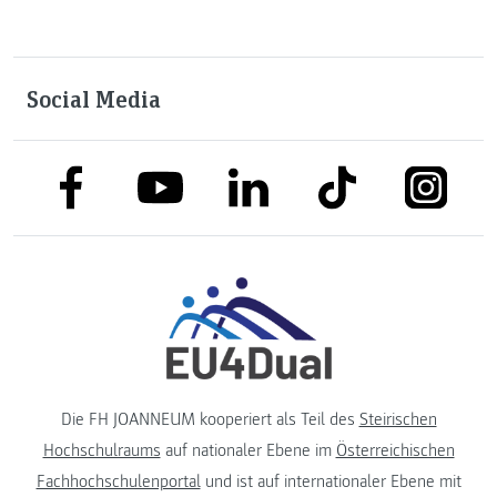
Social Media
link to facebook
link to tiktok
link to
link to linkedin
link to youtube
Die FH JOANNEUM kooperiert als Teil des
Steirischen
Hochschulraums
auf nationaler Ebene im
Österreichischen
Fachhochschulenportal
und ist auf internationaler Ebene mit