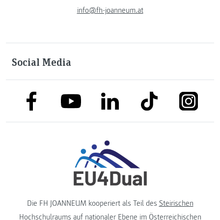
info@fh-joanneum.at
Social Media
link to facebook
link to tiktok
link to
link to linkedin
link to youtube
Die FH JOANNEUM kooperiert als Teil des
Steirischen
Hochschulraums
auf nationaler Ebene im
Österreichischen