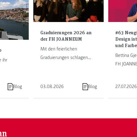
Graduierungen 2026 an
#63 Neugi
der FH JOANNEUM
Design is
und Farbe
Mit den feierlichen
o
Bettina Gje
Graduierungen schlagen
 ihr
FH JOANNE
unsere Studierenden ein
an der Schn
neues Kapitel als
m im Porto
Green Mark
Absolvent:innen auf. Die FH
hrem
Blog
03.08.2026
Blog
27.07.2026
Kommunika
JOANNEUM ...
ugal.
Storytelling.
nn