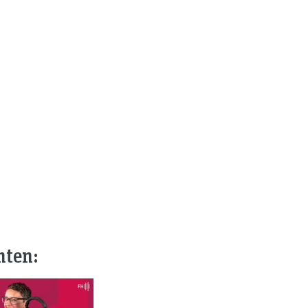
nten: