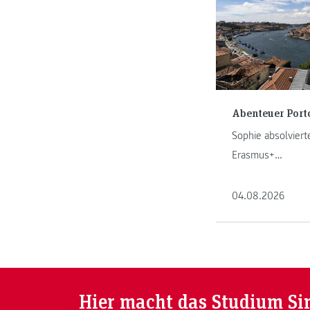
Abenteuer Port
Sophie absolvierte
Erasmus+
Auslandspraktiku
und erzählt von i
04.08.2026
Abenteuer in Port
Hier macht das Studium Si