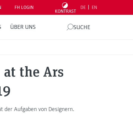
|
N
FH LOGIN
DE
EN
KONTRAST
S
ÜBER UNS
SUCHE
at the Ars
19
ät der Aufgaben von Designern.