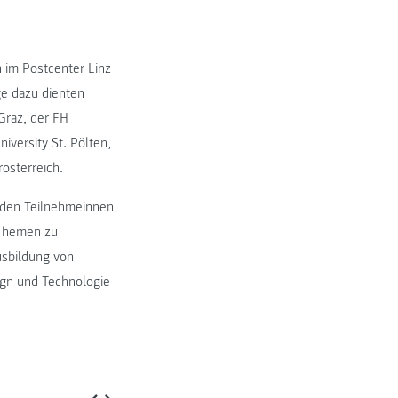
n im Postcenter Linz
ge dazu dienten
Graz, der FH
iversity St. Pölten,
österreich.
n den Teilnehmeinnen
 Themen zu
usbildung von
ign und Technologie