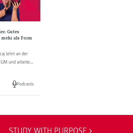
er: Gutes
t mehr als Form
caj lehrt an der
UM und arbeitet
ittstelle von
eting,
Podcasts
tion und
 ...
STUDY WITH PURPOSE