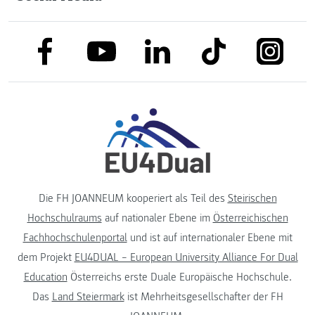
link to facebook
link to tiktok
link to
link to linkedin
link to youtube
Die FH JOANNEUM kooperiert als Teil des
Steirischen
Hochschulraums
auf nationaler Ebene im
Österreichischen
Fachhochschulenportal
und ist auf internationaler Ebene mit
dem Projekt
EU4DUAL – European University Alliance For Dual
Education
Österreichs erste Duale Europäische Hochschule.
Das
Land Steiermark
ist Mehrheitsgesellschafter der FH