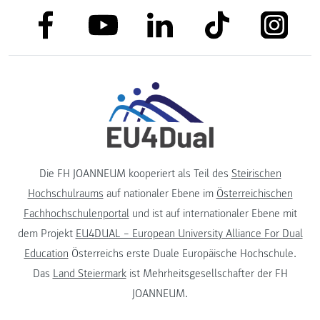
link to facebook
link to tiktok
link to
link to linkedin
link to youtube
Die FH JOANNEUM kooperiert als Teil des
Steirischen
Hochschulraums
auf nationaler Ebene im
Österreichischen
Fachhochschulenportal
und ist auf internationaler Ebene mit
dem Projekt
EU4DUAL – European University Alliance For Dual
Education
Österreichs erste Duale Europäische Hochschule.
Das
Land Steiermark
ist Mehrheitsgesellschafter der FH
JOANNEUM.