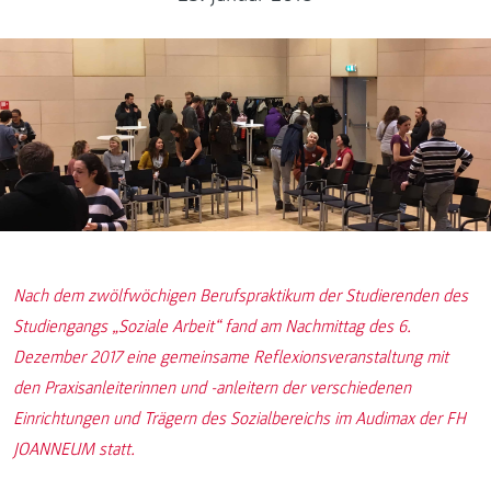
Nach dem zwölfwöchigen Berufspraktikum der Studierenden des
Studiengangs „Soziale Arbeit“ fand am Nachmittag des 6.
Dezember 2017 eine gemeinsame Reflexionsveranstaltung mit
den Praxisanleiterinnen und -anleitern der verschiedenen
Einrichtungen und Trägern des Sozialbereichs im Audimax der FH
JOANNEUM statt.