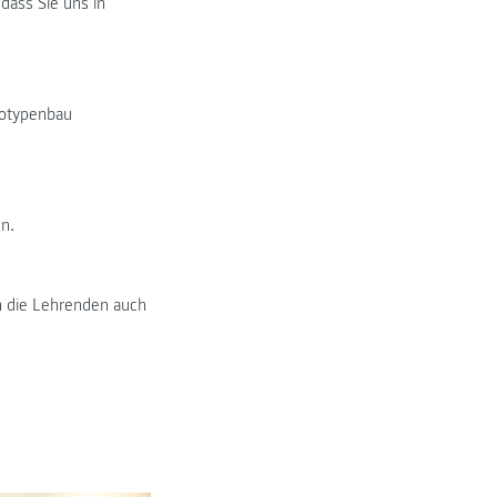
dass Sie uns in
totypenbau
en.
h die Lehrenden auch