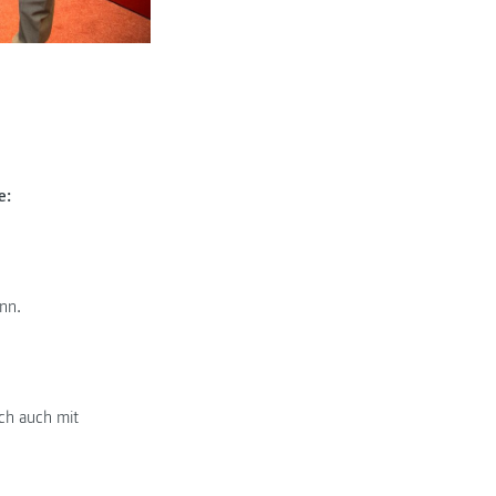
e:
nn.
ch auch mit