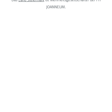
Das
Land Steiermark
ist Mehrheitsgesellschafter der FH
JOANNEUM.