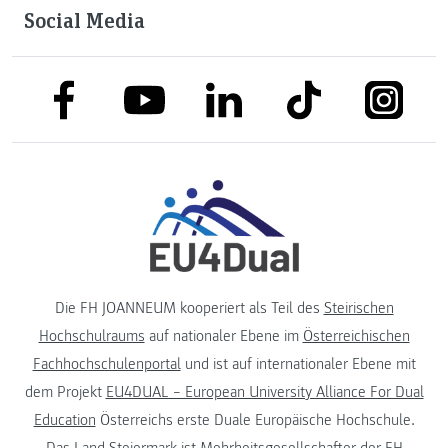
Social Media
link to facebook
link to tiktok
link to
link to linkedin
link to youtube
Die FH JOANNEUM kooperiert als Teil des
Steirischen
Hochschulraums
auf nationaler Ebene im
Österreichischen
Fachhochschulenportal
und ist auf internationaler Ebene mit
dem Projekt
EU4DUAL – European University Alliance For Dual
Education
Österreichs erste Duale Europäische Hochschule.