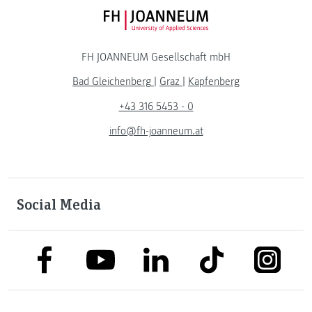
FH JOANNEUM Logo
FH JOANNEUM Gesellschaft mbH
Bad Gleichenberg
|
Graz
|
Kapfenberg
+43 316 5453 - 0
info@fh-joanneum.at
Social Media
link to facebook
link to tiktok
link to
link to linkedin
link to youtube