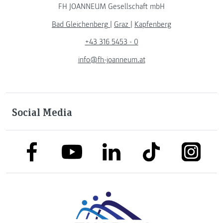
FH JOANNEUM Gesellschaft mbH
Bad Gleichenberg
|
Graz
|
Kapfenberg
+43 316 5453 - 0
info@fh-joanneum.at
Social Media
link to facebook
link to tiktok
link to
link to linkedin
link to youtube