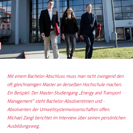
Mit einem Bachelor-Abschluss muss man nicht zwingend den
oft gleichnamigen Master an derselben Hochschule machen.
Ein Beispiel: Der Master-Studiengang „Energy and Transport
Management“ steht Bachelor-Absolventinnen und -
Absolventen der Umweltsystemwissenschaften offen.
Michael Zangl berichtet im Interview über seinen persönlichen
Ausbildungsweg.