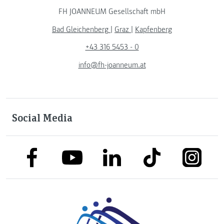
FH JOANNEUM Gesellschaft mbH
Bad Gleichenberg
|
Graz
|
Kapfenberg
+43 316 5453 - 0
info@fh-joanneum.at
Social Media
link to facebook
link to tiktok
link to
link to linkedin
link to youtube