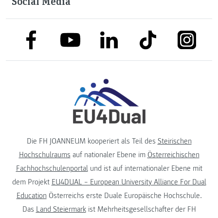
Social Media
link to facebook
link to tiktok
link to
link to linkedin
link to youtube
Die FH JOANNEUM kooperiert als Teil des
Steirischen
Hochschulraums
auf nationaler Ebene im
Österreichischen
Fachhochschulenportal
und ist auf internationaler Ebene mit
dem Projekt
EU4DUAL – European University Alliance For Dual
Education
Österreichs erste Duale Europäische Hochschule.
Das
Land Steiermark
ist Mehrheitsgesellschafter der FH