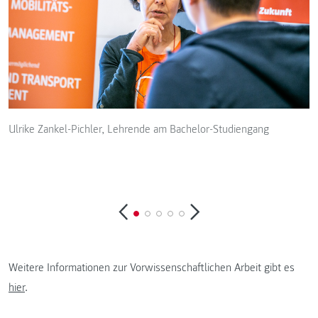
Ulrike Zankel-Pichler, Lehrende am Bachelor-Studiengang
A
T
/
Weitere Informationen zur Vorwissenschaftlichen Arbeit gibt es
hier
.