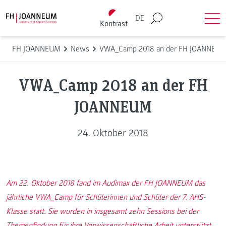
Direkt zum Inhalt wechseln
Back to homepage
DE
Kontrast
Suche
Men
FH JOANNEUM
News
VWA_Camp 2018 an der FH JOANNEU
VWA_Camp 2018 an der FH
JOANNEUM
24. Oktober 2018
Am 22. Oktober 2018 fand im Audimax der FH JOANNEUM das
jährliche VWA_Camp für Schülerinnen und Schüler der 7. AHS-
Klasse statt. Sie wurden in insgesamt zehn Sessions bei der
Themenfindung für ihre Vorwissenschaftliche Arbeit unterstützt.