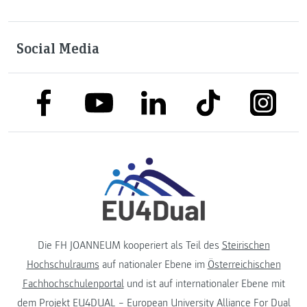
Social Media
link to facebook
link to tiktok
link to
link to linkedin
link to youtube
Die FH JOANNEUM kooperiert als Teil des
Steirischen
Hochschulraums
auf nationaler Ebene im
Österreichischen
Fachhochschulenportal
und ist auf internationaler Ebene mit
dem Projekt
EU4DUAL – European University Alliance For Dual